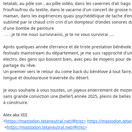
tetalab, au pôle son , au pôle vidéo, dans les cavernes d'ali tiago 
froufroufrou du textile, dans le vacarne d'un concert de grosse no
maman, dans les expériences quasi psychédélique de tache d'encr
sublimé par le chaud crin crin d'un dompteur d'ondes sonores dans l
d'une bombe de peinture

 . . . je te me nous surivivraiiiii, je te ne vous survivrai ....

Après quelques année d'errance et de triste prestation bénévole 
festivals mainstream du département, je me suis rapproché d'une
electro. des gens qui bossent bien, avec peu de moyens pour de 
partage du rêve. 

Un premier vers le retour du come back du bénélove à tout faire,
longue et douloureuse traversée du désert. 

Je vous souhaite à vous toustes, un joyeux enterrement de mozer
sans grande conviction une (belle?) année 2025, pleins de belles c
à construire. 

Alex aka XIII  
<
https://mastodon.tetaneutral.net/@trez>
https://mastodon.teta
​ <
https://mastodon.tetaneutral.net/@trez>