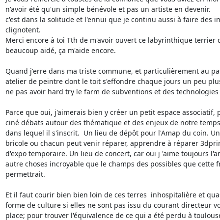
n'avoir été qu'un simple bénévole et pas un artiste en devenir.

c'est dans la solitude et l'ennui que je continu aussi à faire des 
clignotent.

Merci encore à toi Tth de m'avoir ouvert ce labyrinthique terrier d
beaucoup aidé, ça m'aide encore.

Quand j'erre dans ma triste commune, et particulièrement au pas
atelier de peintre dont le toit s'effondre chaque jours un peu plus
ne pas avoir hard try le farm de subventions et des technologies 
Parce que oui, j'aimerais bien y créer un petit espace associatif, 
ciné débats autour des thématique et des enjeux de notre temps e
dans lequel il s'inscrit.  Un lieu de dépôt pour l'Amap du coin. Un 
bricole ou chacun peut venir réparer, apprendre à réparer 3dprint
d'expo temporaire. Un lieu de concert, car oui j 'aime toujours l'an
autre choses incroyable que le champs des possibles que cette fr
permettrait.

Et il faut courir bien bien loin de ces terres  inhospitalière et quas
forme de culture si elles ne sont pas issu du courant directeur vou
place; pour trouver l'équivalence de ce qui a été perdu à toulouse