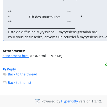
-- 

**                                                          **

*                    tTh des Bourtoulots                     *

**                                                          **

_______________________________________________

Liste de diffusion Myryssiens -- myryssiens@tetalab.org

Pour vous désinscrire, envoyez un courriel à myryssiens-leav
Attachments:
attachment.html
(text/html — 5.7 KB)
Reply
Back to the thread
Back to the list
Powered by
HyperKitty
version 1.3.12.