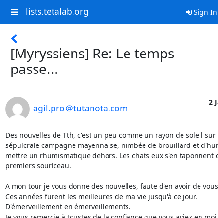
lists.tetalab.org
Sign In
[Myryssiens] Re: Le temps
passe...
2 J
agil.pro＠tutanota.com
Des nouvelles de Tth, c'est un peu comme un rayon de soleil sur 
sépulcrale campagne mayennaise, nimbée de brouillard et d'humi
mettre un rhumismatique dehors. Les chats eux s'en taponnent 
premiers souriceau.

A mon tour je vous donne des nouvelles, faute d'en avoir de vous.
Ces années furent les meilleures de ma vie jusqu'à ce jour.

D'émerveillement en émerveillements. 

Je vous remercie à toustes de la confiance que vous aviez en moi 