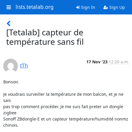
lists.tetalab.org
Sign In
Sign Up
[Tetalab] capteur de
température sans fil
17 Nov '23
12:20 a.m.
tTh
Bonsoir.

Je voudrais surveiller la température de mon balcon, et je ne 
sais

pas trop comment procéder. Je me suis fait preter un dongle 
zigbee

Sonoff ZBdongle-E et un capteur température/humidité nonmz 
chinois.
