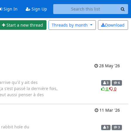
Sign In
Sign Up
Start a new thread
Threads by
month
Download
28 May '26
rrive qu'il y ait des
3
6
 s'est passé la dernière fois,
0
0
eut aussi penser à des
11 Mar '26
 rabbit hole du
3
3