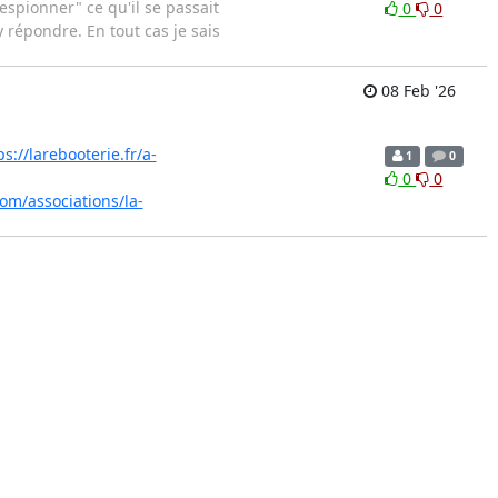
"espionner" ce qu'il se passait
0
0
 répondre. En tout cas je sais
08 Feb '26
ps://larebooterie.fr/a-
1
0
0
0
om/associations/la-