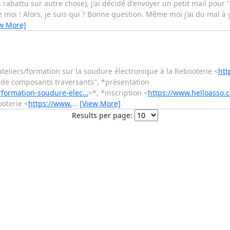
s rabattu sur autre chose), j'ai décidé d'envoyer un petit mail pour 
oi ! Alors, je suis qui ? Bonne question. Même moi j'ai du mal à y
w More]
teliers/formation sur la soudure électronique à la Rebooterie <
htt
e de composants traversants", *présentation
erformation-soudure-elec…
>*, *inscription <
https://www.helloasso.c
ooterie <
https://www.
…
[View More]
Results per page: