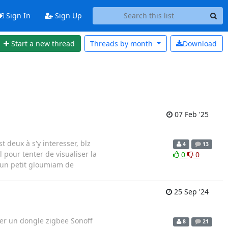
Sign In
Sign Up
Start a new thread
Threads by
month
Download
07 Feb '25
t deux à s'y interesser, blz
4
13
 pour tenter de visualiser la
0
0
 un petit gloumiam de
25 Sep '24
ter un dongle zigbee Sonoff
8
21