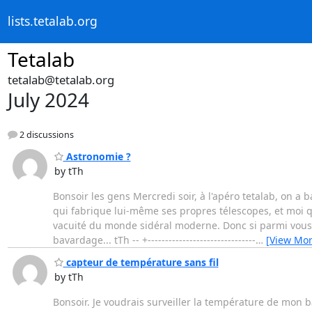
lists.tetalab.org
Tetalab
tetalab@tetalab.org
July 2024
2 discussions
Astronomie ?
by tTh
Bonsoir les gens Mercredi soir, à l'apéro tetalab, on a b
qui fabrique lui-même ses propres télescopes, et moi qui
vacuité du monde sidéral moderne. Donc si parmi vou
bavardage... tTh -- +-------------------------------
…
[View Mor
capteur de température sans fil
by tTh
Bonsoir. Je voudrais surveiller la température de mon b