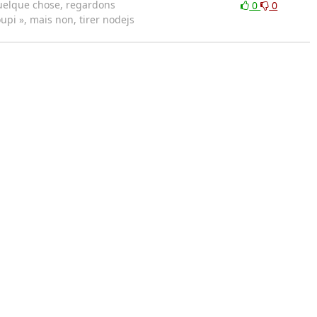
quelque chose, regardons
0
0
upi », mais non, tirer nodejs